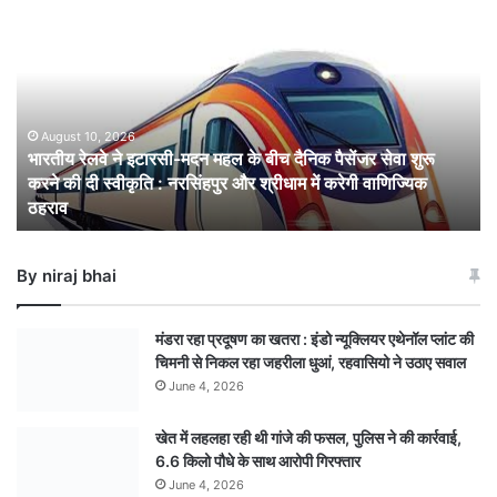
रेलवे
ने
इटारसी-
मदन
महल
के
August 10, 2026
भारतीय रेलवे ने इटारसी-मदन महल के बीच दैनिक पैसेंजर सेवा शुरू
बीच
करने की दी स्वीकृति : नरसिंहपुर और श्रीधाम में करेगी वाणिज्यिक
दैनिक
ठहराव
पैसेंजर
सेवा
शुरू
By niraj bhai
करने
की
दी
मंडरा रहा प्रदूषण का खतरा : इंडो न्यूक्लियर एथेनॉल प्लांट की
स्वीकृति
चिमनी से निकल रहा जहरीला धुआं, रहवासियो ने उठाए सवाल
:
June 4, 2026
नरसिंहपुर
और
खेत में लहलहा रही थी गांजे की फसल, पुलिस ने की कार्रवाई,
श्रीधाम
6.6 किलो पौधे के साथ आरोपी गिरफ्तार
में
करेगी
June 4, 2026