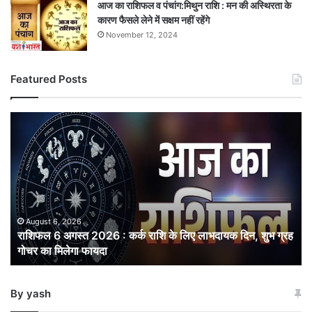
आज का राशिफल व पंचांग:मिथुन राशि : मन की अस्थिरता के
कारण फैसले लेने में सक्षम नहीं रहेंगे
November 12, 2024
Featured Posts
राशिफल
6
अगस्त
2026
:
कर्क
राशि
के
August 6, 2026
राशिफल 6 अगस्त 2026 : कर्क राशि के लिए लाभदायक दिन, शुभ ग्रह
लिए
गोचर का मिलेगा फायदा
लाभदायक
दिन,
शुभ
By yash
ग्रह
गोचर