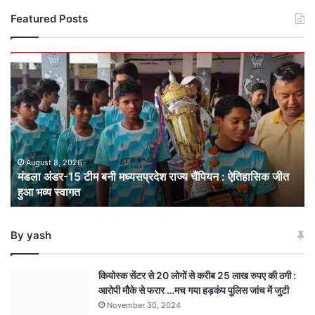
Featured Posts
मंडला
अंडर-15
टीम
बनी
मध्यसप्रदेश
राज्य
चैंपियन
: ऐतिहासिक
August 8, 2026
मंडला अंडर-15 टीम बनी मध्यसप्रदेश राज्य चैंपियन : ऐतिहासिक जीत
जीत
हुआ भव्य स्वागत
हुआ
भव्य
स्वागत
By yash
कियोस्क सेंटर से 20 लोगों से करीब 25 लाख रुपए की ठगी :
आरोपी मौके से फरार …मच गया हड़कंप पुलिस जांच में जुटी
November 30, 2024