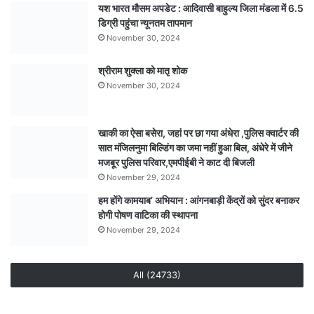
यश भारत मौसम अपडेट : आदिवासी बाहुल्य जिला मंडला में 6.5
की
डिग्री पहुंचा न्यूनतम तापमान
कहानी,
पीएम
November 30, 2024
रिपोर्ट
से
श्रीराम शुक्ला को मातृ शोक
अंधे
November 30, 2024
हत्याकांड
का
खुलासा,
खाकी का ऐसा बसेरा, जहां पर छा गया अंधेरा ,पुलिस क्वार्टर की
पति
सात मंजिलनुमा बिल्डिंग का जमा नहीं हुआ बिल, अंधेरे में जीने
एवं
मजबूर पुलिस परिवार,एमपीईबी ने काट दी बिजली
एक
November 29, 2024
अन्य
हम होंगे कामयाब’ अभियान : आंगनबाड़ी केंद्रों को सुंदर बनाकर
गिरफ्तार
होगी पोषण वाटिका की स्थापना
November 29, 2024
All (24733)