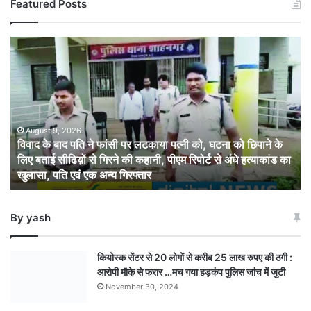
Featured Posts
विवाद
के
बाद
पति
ने
फांसी
पर
August 9, 2026
विवाद के बाद पति ने फांसी पर लटकाया पत्नी को, घटना को छिपाने के
लटकाया
लिए बताई सीढिय़ों से गिरने की कहानी, पीएम रिपोर्ट से अंधे हत्याकांड का
पत्नी
खुलासा, पति एवं एक अन्य गिरफ्तार
को,
घटना
को
By yash
छिपाने
के
लिए
कियोस्क सेंटर से 20 लोगों से करीब 25 लाख रुपए की ठगी :
बताई
आरोपी मौके से फरार …मच गया हड़कंप पुलिस जांच में जुटी
सीढिय़ों
November 30, 2024
से
गिरने