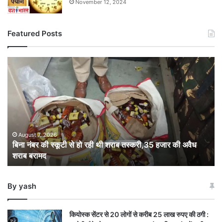
November 12, 2024
Featured Posts
बिना
नंबर
की
स्कूटी
से
हो
रही
थी
August 7, 2026
बिना नंबर की स्कूटी से हो रही थी शराब तस्करी,35 हजार की अवैध
शराब
शराब बरामद
तस्करी,35
हजार
की
By yash
अवैध
शराब
बरामद
कियोस्क सेंटर से 20 लोगों से करीब 25 लाख रुपए की ठगी :