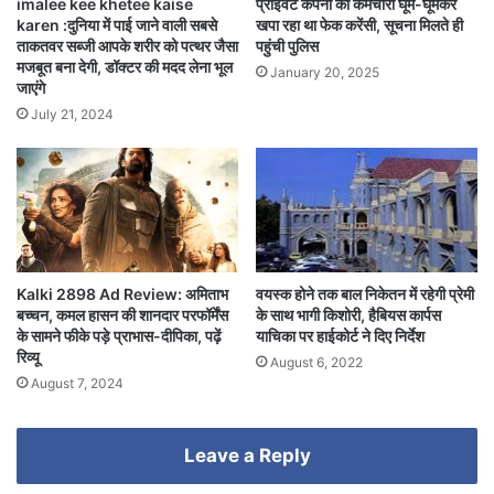
imalee kee khetee kaise
प्राइवेट कंपनी का कर्मचारी घूम-घूमकर
karen :दुनिया में पाई जाने वाली सबसे
खपा रहा था फेक करेंसी, सूचना मिलते ही
ताकतवर सब्जी आपके शरीर को पत्थर जैसा
पहुंची पुलिस
मजबूत बना देगी, डॉक्टर की मदद लेना भूल
January 20, 2025
जाएंगे
July 21, 2024
Kalki 2898 Ad Review: अमिताभ
वयस्क होने तक बाल निकेतन में रहेगी प्रेमी
बच्चन, कमल हासन की शानदार परफॉर्मेंस
के साथ भागी किशोरी, हैबियस कार्पस
के सामने फीके पड़े प्राभास-दीपिका, पढ़ें
याचिका पर हाईकोर्ट ने दिए निर्देश
रिव्यू
August 6, 2022
August 7, 2024
Leave a Reply