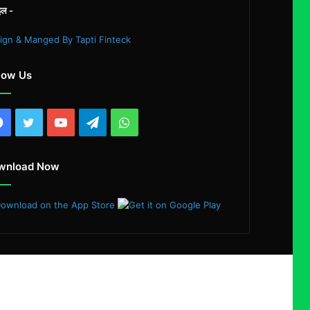
इल -
ign & Manged By Tapti Finteck
low Us
Facebook
Twitter
YouTube
Telegram
WhatsApp
wnload Now