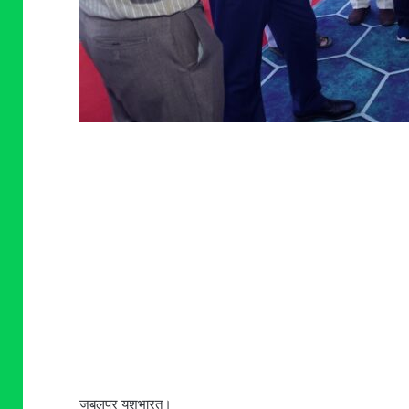
जबलपुर यशभारत।