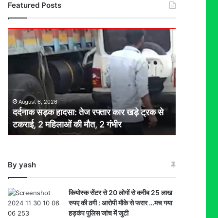
Featured Posts
दर्दनाक
सड़क
हादसा:
तेज
रफ्तार
कार
खड़े
August 6, 2026
ट्रक
दर्दनाक सड़क हादसा: तेज रफ्तार कार खड़े ट्रक से
से
टकराई, 2 महिलाओं की मौत, 2 गंभीर
टकराई,
2
महिलाओं
की
By yash
मौत,
2
गंभीर
कियोस्क सेंटर से 20 लोगों से करीब 25 लाख
रुपए की ठगी : आरोपी मौके से फरार …मच गया
हड़कंप पुलिस जांच में जुटी