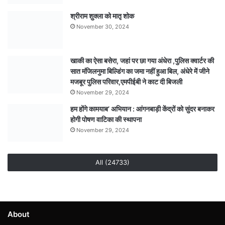
पत्थर
निकालने
श्रीराम शुक्ला को मातृ शोक
का
November 30, 2024
भी
विवाद,
निर्माण
खाकी का ऐसा बसेरा, जहां पर छा गया अंधेरा ,पुलिस क्वार्टर की
कार्य
सात मंजिलनुमा बिल्डिंग का जमा नहीं हुआ बिल, अंधेरे में जीने
पर
मजबूर पुलिस परिवार,एमपीईबी ने काट दी बिजली
ग्रामीणों
November 29, 2024
ने
हम होंगे कामयाब’ अभियान : आंगनबाड़ी केंद्रों को सुंदर बनाकर
उठाए
होगी पोषण वाटिका की स्थापना
सवाल
November 29, 2024
All (24733)
About