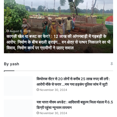
खेल
या
बजट
का
फेर?
:
August 8, 2026
कागज़ी खेल या बजट का फेर? : 12 लाख की आंगनबाड़ी में गड़बड़ी के
12
आरोप: निर्माण के बीच बदली ड्राइंग… वन क्षेत्र से पत्थर निकालने का भी
लाख
विवाद, निर्माण कार्य पर ग्रामीणों ने उठाए सवाल
की
आंगनबाड़ी
में
By yash
गड़बड़ी
के
आरोप:
कियोस्क सेंटर से 20 लोगों से करीब 25 लाख रुपए की ठगी :
निर्माण
आरोपी मौके से फरार …मच गया हड़कंप पुलिस जांच में जुटी
के
November 30, 2024
बीच
बदली
यश भारत मौसम अपडेट : आदिवासी बाहुल्य जिला मंडला में 6.5
ड्राइंग… वन
डिग्री पहुंचा न्यूनतम तापमान
क्षेत्र
से
November 30, 2024