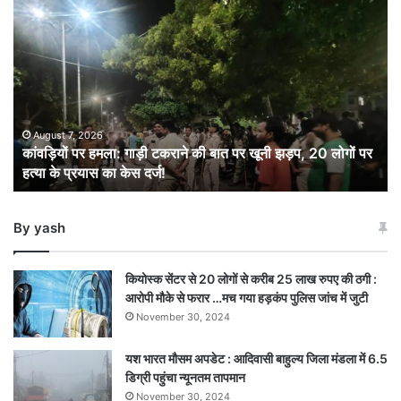
कांवड़ियों
पर
हमला:
गाड़ी
टकराने
की
बात
पर
August 7, 2026
कांवड़ियों पर हमला: गाड़ी टकराने की बात पर खूनी झड़प, 20 लोगों पर
खूनी
हत्या के प्रयास का केस दर्ज!
झड़प,
20
लोगों
By yash
पर
हत्या
के
कियोस्क सेंटर से 20 लोगों से करीब 25 लाख रुपए की ठगी :
प्रयास
आरोपी मौके से फरार …मच गया हड़कंप पुलिस जांच में जुटी
का
November 30, 2024
केस
दर्ज!
यश भारत मौसम अपडेट : आदिवासी बाहुल्य जिला मंडला में 6.5
डिग्री पहुंचा न्यूनतम तापमान
November 30, 2024