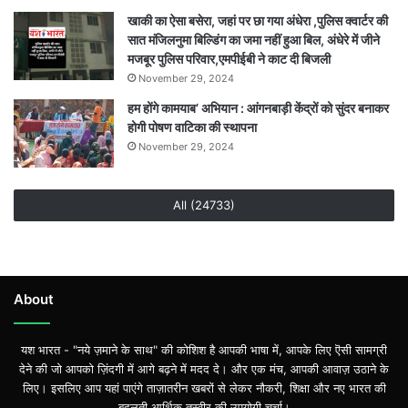
खाकी का ऐसा बसेरा, जहां पर छा गया अंधेरा ,पुलिस क्वार्टर की
सात मंजिलनुमा बिल्डिंग का जमा नहीं हुआ बिल, अंधेरे में जीने
मजबूर पुलिस परिवार,एमपीईबी ने काट दी बिजली
November 29, 2024
हम होंगे कामयाब’ अभियान : आंगनबाड़ी केंद्रों को सुंदर बनाकर
होगी पोषण वाटिका की स्थापना
November 29, 2024
All (24733)
About
यश भारत - "नये ज़माने के साथ" की कोशिश है आपकी भाषा में, आपके लिए ऎसी सामग्री
देने की जो आपको ज़िंदगी में आगे बढ़ने में मदद दे। और एक मंच, आपकी आवाज़ उठाने के
लिए। इसलिए आप यहां पाएंगे ताज़ातरीन खबरों से लेकर नौकरी, शिक्षा और नए भारत की
बदलती आर्थिक तस्वीर की उपयोगी चर्चा।