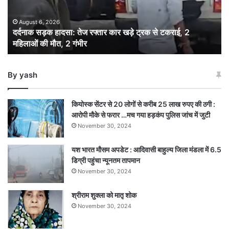
कार
खड़े
ट्रक
August 6, 2026
दर्दनाक सड़क हादसा: तेज रफ्तार कार खड़े ट्रक से टकराई, 2
से
महिलाओं की मौत, 2 गंभीर
टकराई,
2
महिलाओं
By yash
की
मौत,
2
कियोस्क सेंटर से 20 लोगों से करीब 25 लाख रुपए की ठगी :
गंभीर
आरोपी मौके से फरार …मच गया हड़कंप पुलिस जांच में जुटी
November 30, 2024
यश भारत मौसम अपडेट : आदिवासी बाहुल्य जिला मंडला में 6.5
डिग्री पहुंचा न्यूनतम तापमान
November 30, 2024
श्रीराम शुक्ला को मातृ शोक
November 30, 2024