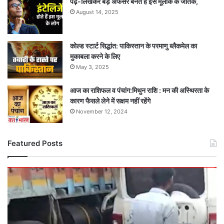
पढ़-लिखकर बड़े अफसर बनते हैं इस मूलांक के जातक,
August 14, 2025
कोल्ड स्टार्ट सिद्धांत: पाकिस्तान के परमाणु ब्लैकमेल का
मुकाबला करने के लिए
May 3, 2025
आज का राशिफल व पंचांग:मिथुन राशि : मन की अस्थिरता के
कारण फैसले लेने में सक्षम नहीं रहेंगे
November 12, 2024
Featured Posts
दर्दनाक
सड़क
हादसा:
तेज
रफ्तार