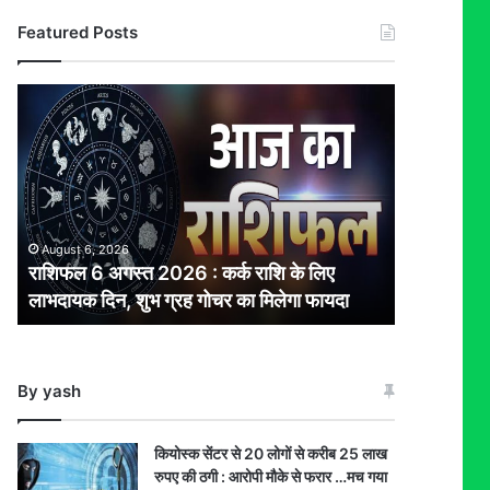
Featured Posts
राशिफल
6
अगस्त
2026
:
कर्क
राशि
August 6, 2026
के
राशिफल 6 अगस्त 2026 : कर्क राशि के लिए
लिए
लाभदायक दिन, शुभ ग्रह गोचर का मिलेगा फायदा
लाभदायक
दिन,
शुभ
ग्रह
By yash
गोचर
का
मिलेगा
कियोस्क सेंटर से 20 लोगों से करीब 25 लाख
फायदा
रुपए की ठगी : आरोपी मौके से फरार …मच गया