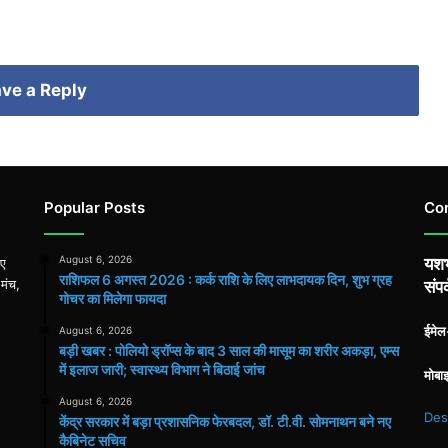
ve a Reply
Popular Posts
Co
August 6, 2026
यशभ
िए
राशिफल 6 अगस्त 2026 : कर्क राशि के लिए लाभदायक दिन, शुभ ग्रह
 मंच,
संपर
गोचर का मिलेगा फायदा
ईमे
August 6, 2026
बड़ी खबर : पोलियो ड्रॉप्स के बाद 3 साल की मासूम का शरीर अकड़ा, एम्स
में इलाज जारी; स्वास्थ्य विभाग ने बिठाई जांच
मोबा
August 6, 2026
Des
केंद्र सरकार में बड़ा प्रशासनिक फेरबदल, डॉ. टी.वी. सोमनाथन बने नए
कैबिनेट सचिव