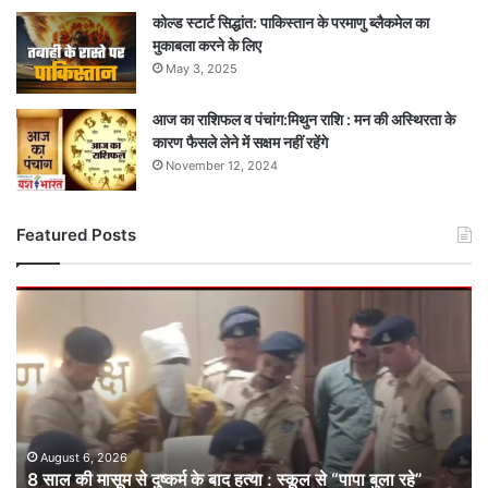
कोल्ड स्टार्ट सिद्धांत: पाकिस्तान के परमाणु ब्लैकमेल का
मुकाबला करने के लिए
May 3, 2025
आज का राशिफल व पंचांग:मिथुन राशि : मन की अस्थिरता के
कारण फैसले लेने में सक्षम नहीं रहेंगे
November 12, 2024
Featured Posts
8
साल
की
मासूम
से
दुष्कर्म
के
बाद
August 6, 2026
8 साल की मासूम से दुष्कर्म के बाद हत्या : स्कूल से “पापा बुला रहे”
हत्या