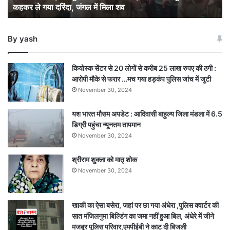
कहकर ले गया दरिंदा, जंगल में मिला शव
:
स्कूल
से
By yash
“पापा
बुला
रहे”
कियोस्क सेंटर से 20 लोगों से करीब 25 लाख रुपए की ठगी :
कहकर
आरोपी मौके से फरार …मच गया हड़कंप पुलिस जांच में जुटी
ले
November 30, 2024
गया
दरिंदा,
यश भारत मौसम अपडेट : आदिवासी बाहुल्य जिला मंडला में 6.5
जंगल
डिग्री पहुंचा न्यूनतम तापमान
में
मिला
November 30, 2024
शव
श्रीराम शुक्ला को मातृ शोक
November 30, 2024
खाकी का ऐसा बसेरा, जहां पर छा गया अंधेरा ,पुलिस क्वार्टर की
सात मंजिलनुमा बिल्डिंग का जमा नहीं हुआ बिल, अंधेरे में जीने
मजबूर पुलिस परिवार,एमपीईबी ने काट दी बिजली