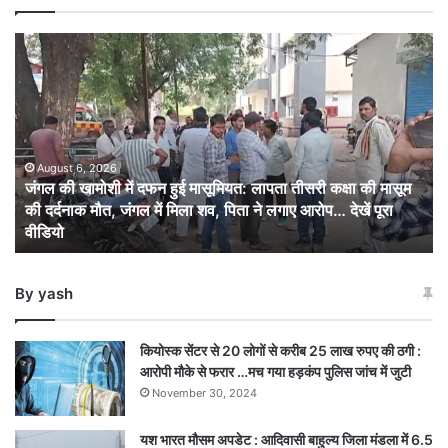
जंगल
की
खामोशी
में
दफन
हुई
मासूमियत:
August 6, 2026
जंगल की खामोशी में दफन हुई मासूमियत: लापता तीसरी कक्षा की मासूम
लापता
की दर्दनाक मौत, जंगल में मिला शव, पिता ने लगाए आरोप… देखें पूरा
तीसरी
वीडियो
कक्षा
की
मासूम
By yash
की
दर्दनाक
मौत,
कियोस्क सेंटर से 20 लोगों से करीब 25 लाख रुपए की ठगी :
जंगल
आरोपी मौके से फरार …मच गया हड़कंप पुलिस जांच में जुटी
में
November 30, 2024
मिला
शव,
यश भारत मौसम अपडेट : आदिवासी बाहुल्य जिला मंडला में 6.5
पिता