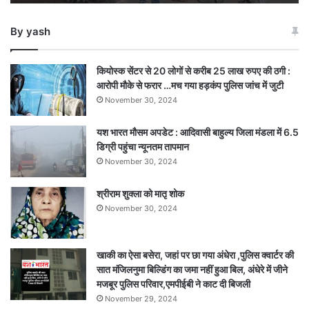
की
मासूम
By yash
की
दर्दनाक
मौत,
कियोस्क सेंटर से 20 लोगों से करीब 25 लाख रुपए की ठगी :
जंगल
आरोपी मौके से फरार …मच गया हड़कंप पुलिस जांच में जुटी
में
November 30, 2024
मिला
शव,
यश भारत मौसम अपडेट : आदिवासी बाहुल्य जिला मंडला में 6.5
पिता
डिग्री पहुंचा न्यूनतम तापमान
ने
लगाए
November 30, 2024
आरोप…
देखें
श्रीराम शुक्ला को मातृ शोक
पूरा
November 30, 2024
वीडियो
खाकी का ऐसा बसेरा, जहां पर छा गया अंधेरा ,पुलिस क्वार्टर की
सात मंजिलनुमा बिल्डिंग का जमा नहीं हुआ बिल, अंधेरे में जीने
मजबूर पुलिस परिवार,एमपीईबी ने काट दी बिजली
November 29, 2024