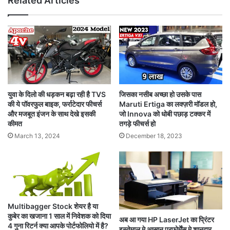
Related Articles
युवा के दिलो की धड़कन बढ़ा रही है TVS
जिसका नसीब अच्छा हो उसके पास
की ये पॉवरफुल बाइक, फर्राटेदार फीचर्स
Maruti Ertiga का लक्ज़री मॉडल हो,
और मजबूत इंजन के साथ देखे इसकी
जो Innova को धोबी पछाड़ टक्कर में
कीमत
तगड़े फीचर्स हो
March 13, 2024
December 18, 2023
Multibagger Stock शेयर है या
कुबेर का खजाना 1 साल में निवेशक को दिया
अब आ गया HP LaserJet का प्रिंटर
4 गुना रिटर्न क्या आपके पोर्टफोलियो में है?
इस्तेमाल मे आसान परफ़ोर्मेंस मे शानदार