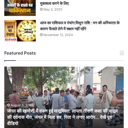
मुकाबला करने के लिए
May 3, 2025
आज का राशिफल व पंचांग:मिथुन राशि : मन की अस्थिरता के
कारण फैसले लेने में सक्षम नहीं रहेंगे
November 12, 2024
Featured Posts
जंगल
की
खामोशी
में
दफन
हुई
मासूमियत:
August 6, 2026
जंगल की खामोशी में दफन हुई मासूमियत: लापता तीसरी कक्षा की मासूम
लापता
की दर्दनाक मौत, जंगल में मिला शव, पिता ने लगाए आरोप… देखें पूरा
तीसरी
वीडियो
कक्षा