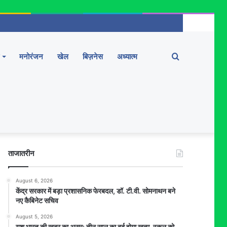
Search
मनोरंजन
खेल
बिज़नेस
अध्यात्म
for
ताजातरीन
August 6, 2026
केंद्र सरकार में बड़ा प्रशासनिक फेरबदल, डॉ. टी.वी. सोमनाथन बने
नए कैबिनेट सचिव
August 5, 2026
यश भारत की खबर का असर: तीन साल का दर्द होगा खत्म, स्कूल को