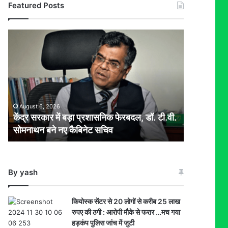
Featured Posts
केंद्र
सरकार
में
बड़ा
प्रशासनिक
फेरबदल,
डॉ.
August 6, 2026
टी.वी.
केंद्र सरकार में बड़ा प्रशासनिक फेरबदल, डॉ. टी.वी.
सोमनाथन
सोमनाथन बने नए कैबिनेट सचिव
बने
नए
कैबिनेट
सचिव
By yash
कियोस्क सेंटर से 20 लोगों से करीब 25 लाख
रुपए की ठगी : आरोपी मौके से फरार …मच गया
हड़कंप पुलिस जांच में जुटी