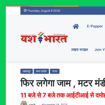
Thursday, August 6 2026
Home-
E-Papper
main
लाइफ स्टाइल
Join 
जबलपुर
मध्य प्रदेश
राज्य
फिर लगेगा जाम , मटर मं
11 बजे से 7 बजे तक आईटीआई से दमोह न
yash
November 19, 2023