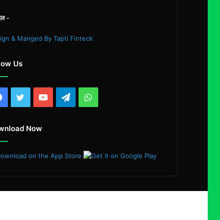
इल -
ign & Manged By Tapti Finteck
low Us
Facebook
Twitter
YouTube
Telegram
WhatsApp
wnload Now