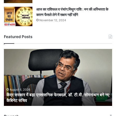
आज का राशिफल व पंचांग:मिथुन राशि : मन की अस्थिरता के
कारण फैसले लेने में सक्षम नहीं रहेंगे
November 12, 2024
Featured Posts
केंद्र
सरकार
में
बड़ा
प्रशासनिक
फेरबदल,
डॉ.
टी.वी.
August 6, 2026
केंद्र सरकार में बड़ा प्रशासनिक फेरबदल, डॉ. टी.वी. सोमनाथन बने नए
सोमनाथन
कैबिनेट सचिव
बने
नए
कैबिनेट