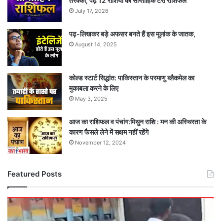
तरक्की, पढ़ें 12 राशियों की साप्ताहिक टैरो राशिफल
July 17, 2026
पढ़-लिखकर बड़े अफसर बनते हैं इस मूलांक के जातक,
August 14, 2025
कोल्ड स्टार्ट सिद्धांत: पाकिस्तान के परमाणु ब्लैकमेल का
मुकाबला करने के लिए
May 3, 2025
आज का राशिफल व पंचांग:मिथुन राशि : मन की अस्थिरता के
कारण फैसले लेने में सक्षम नहीं रहेंगे
November 12, 2024
Featured Posts
दर्दनाक
सड़क