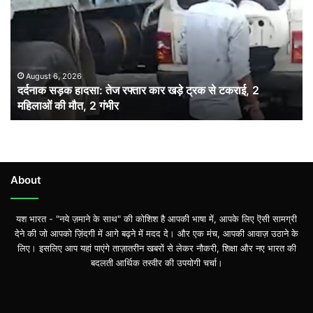
हादसा:
तेज
रफ्तार
कार
खड़े
ट्रक
August 6, 2026
दर्दनाक सड़क हादसा: तेज रफ्तार कार खड़े ट्रक से टकराई, 2
से
महिलाओं की मौत, 2 गंभीर
टकराई,
2
महिलाओं
की
मौत,
2
About
गंभीर
यश भारत - "नये ज़माने के साथ" की कोशिश है आपकी भाषा में, आपके लिए ऎसी सामग्री
देने की जो आपको ज़िंदगी में आगे बढ़ने में मदद दे। और एक मंच, आपकी आवाज़ उठाने के
लिए। इसलिए आप यहां पाएंगे ताज़ातरीन खबरों से लेकर नौकरी, शिक्षा और नए भारत की
बदलती आर्थिक तस्वीर की उपयोगी चर्चा।