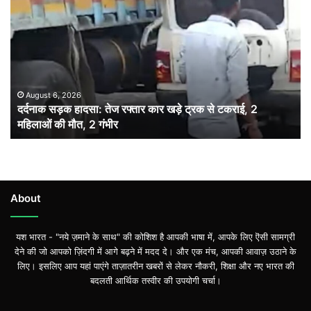
सड़क
हादसा:
तेज
रफ्तार
कार
खड़े
ट्रक
August 6, 2026
दर्दनाक सड़क हादसा: तेज रफ्तार कार खड़े ट्रक से टकराई, 2
से
महिलाओं की मौत, 2 गंभीर
टकराई,
2
महिलाओं
की
मौत,
2
About
गंभीर
यश भारत - "नये ज़माने के साथ" की कोशिश है आपकी भाषा में, आपके लिए ऎसी सामग्री
देने की जो आपको ज़िंदगी में आगे बढ़ने में मदद दे। और एक मंच, आपकी आवाज़ उठाने के
लिए। इसलिए आप यहां पाएंगे ताज़ातरीन खबरों से लेकर नौकरी, शिक्षा और नए भारत की
बदलती आर्थिक तस्वीर की उपयोगी चर्चा।