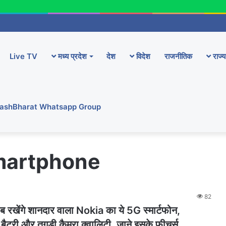
Live TV
मध्य प्रदेश
देश
विदेश
राजनीतिक
राज्य
YashBharat Whatsapp Group
martphone
82
 रखेंगे शानदार वाला Nokia का ये 5G स्मार्टफोन,
री और तगड़ी कैमरा क्वालिटी, जाने इसके फीचर्स