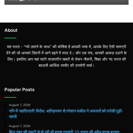
को
परोसी
पूड़ी-
सब्जी
About
यश भारत - "नये ज़माने के साथ" की कोशिश है आपकी भाषा में, आपके लिए ऎसी सामग्री
देने की जो आपको ज़िंदगी में आगे बढ़ने में मदद दे। और एक मंच, आपकी आवाज़ उठाने के
लिए। इसलिए आप यहां पाएंगे ताज़ातरीन खबरों से लेकर नौकरी, शिक्षा और नए भारत की
बदलती आर्थिक तस्वीर की उपयोगी चर्चा।
Popular Posts
August 7, 2026
ननि में ‘खातिरदारी’ विरोध: अतिक्रमण से परेशान वकील ने अफसरों को परोसी पूड़ी-
सब्जी
August 7, 2026
बिना नंबर की स्कूटी से हो रही थी शराब तस्करी,35 हजार की अवैध शराब बरामद