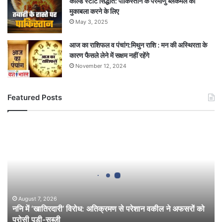
कोल्ड स्टार्ट सिद्धांत: पाकिस्तान के परमाणु ब्लैकमेल का
मुकाबला करने के लिए
May 3, 2025
आज का राशिफल व पंचांग:मिथुन राशि : मन की अस्थिरता के
कारण फैसले लेने में सक्षम नहीं रहेंगे
November 12, 2024
Featured Posts
ननि
में
‘खातिरदारी’
विरोध:
अतिक्रमण
से
परेशान
वकील
August 7, 2026
ननि में ‘खातिरदारी’ विरोध: अतिक्रमण से परेशान वकील ने अफसरों को
ने
परोसी पूड़ी-सब्जी
अफसरों