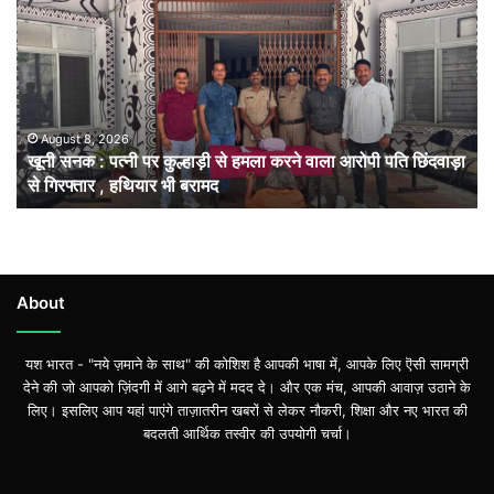
:
पत्नी
पर
कुल्हाड़ी
से
हमला
August 8, 2026
खूनी सनक : पत्नी पर कुल्हाड़ी से हमला करने वाला आरोपी पति छिंदवाड़ा
करने
से गिरफ्तार , हथियार भी बरामद
वाला
आरोपी
पति
छिंदवाड़ा
से
गिरफ्तार
About
,
हथियार
यश भारत - "नये ज़माने के साथ" की कोशिश है आपकी भाषा में, आपके लिए ऎसी सामग्री
भी
देने की जो आपको ज़िंदगी में आगे बढ़ने में मदद दे। और एक मंच, आपकी आवाज़ उठाने के
बरामद
लिए। इसलिए आप यहां पाएंगे ताज़ातरीन खबरों से लेकर नौकरी, शिक्षा और नए भारत की
बदलती आर्थिक तस्वीर की उपयोगी चर्चा।