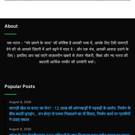
आंगनबाड़ी
में
गड़बड़ी
के
आरोप:
About
निर्माण
के
यश भारत - "नये ज़माने के साथ" की कोशिश है आपकी भाषा में, आपके लिए ऎसी सामग्री
बीच
देने की जो आपको ज़िंदगी में आगे बढ़ने में मदद दे। और एक मंच, आपकी आवाज़ उठाने के
बदली
लिए। इसलिए आप यहां पाएंगे ताज़ातरीन खबरों से लेकर नौकरी, शिक्षा और नए भारत की
ड्राइंग… वन
बदलती आर्थिक तस्वीर की उपयोगी चर्चा।
क्षेत्र
से
पत्थर
निकालने
Popular Posts
का
भी
विवाद,
August 8, 2026
निर्माण
कागज़ी खेल या बजट का फेर? : 12 लाख की आंगनबाड़ी में गड़बड़ी के आरोप: निर्माण के
बीच बदली ड्राइंग… वन क्षेत्र से पत्थर निकालने का भी विवाद, निर्माण कार्य पर ग्रामीणों
कार्य
ने उठाए सवाल
पर
ग्रामीणों
August 8, 2026
ने