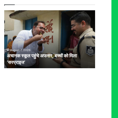
अचानक
स्कूल
पहुंचे
अफसर,
बच्चों
को
मिला
August 7, 2026
‘सरप्राइज’
अचानक स्कूल पहुंचे अफसर, बच्चों को मिला
‘सरप्राइज’