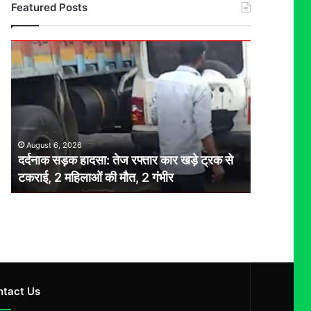
Featured Posts
दर्दनाक
सड़क
हादसा:
तेज
रफ्तार
कार
खड़े
August 6, 2026
ट्रक
दर्दनाक सड़क हादसा: तेज रफ्तार कार खड़े ट्रक से
से
टकराई, 2 महिलाओं की मौत, 2 गंभीर
टकराई,
2
महिलाओं
की
मौत,
2
गंभीर
ntact Us