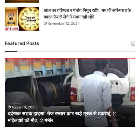
आज का राशिफल व पंचांग:मिथुन राशि : मन की अस्थिरता के
कारण फैसले लेने में सक्षम नहीं रहेंगे
November 12, 2024
Featured Posts
दर्दनाक
सड़क
हादसा:
तेज
रफ्तार
कार
खड़े
ट्रक
August 6, 2026
दर्दनाक सड़क हादसा: तेज रफ्तार कार खड़े ट्रक से टकराई, 2
से
महिलाओं की मौत, 2 गंभीर
टकराई,
2
महिलाओं
की