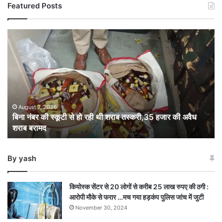
Featured Posts
बिना
नंबर
की
स्कूटी
से
हो
रही
थी
August 7, 2026
बिना नंबर की स्कूटी से हो रही थी शराब तस्करी,35 हजार की अवैध
शराब
शराब बरामद
तस्करी,35
हजार
की
By yash
अवैध
शराब
बरामद
कियोस्क सेंटर से 20 लोगों से करीब 25 लाख रुपए की ठगी :
आरोपी मौके से फरार …मच गया हड़कंप पुलिस जांच में जुटी
November 30, 2024