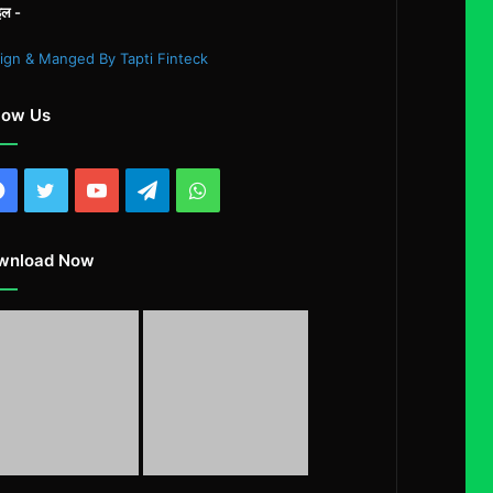
इल -
ign & Manged By Tapti Finteck
low Us
Facebook
Twitter
YouTube
Telegram
WhatsApp
wnload Now