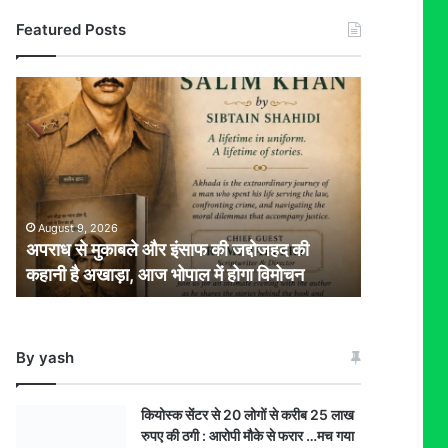
Featured Posts
अपराध
से
मुकाबले
और
इंसाफ
की
जद्दोजहद
August 9, 2026
की
अपराध से मुकाबले और इंसाफ की जद्दोजहद की
कहानी
कहानी है अखाड़ा, आज भोपाल में होगा विमोचन
है
अखाड़ा,
आज
भोपाल
By yash
में
होगा
विमोचन
कियोस्क सेंटर से 20 लोगों से करीब 25 लाख
रुपए की ठगी : आरोपी मौके से फरार …मच गया