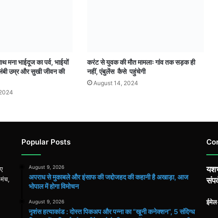
साथ मना भाईदूज का पर्व, भाईयों
करंट से युवक की मौत मामलाः गांव तक सड़क ही
ंबी उम्र और सुखी जीवन की
नहीं, एंबुलेंस कैसे पहुंचेगी
August 14, 2024
 2024
Popular Posts
Co
August 9, 2026
यशभ
िए
अपराध से मुकाबले और इंसाफ की जद्दोजहद की कहानी है अखाड़ा, आज
 मंच,
संपर
भोपाल में होगा विमोचन
ईमे
August 9, 2026
नृशंस हत्याकांड : दोस्त पिकअप और पन्ना का “खूनी कनेक्शन”, 5 संदिग्ध