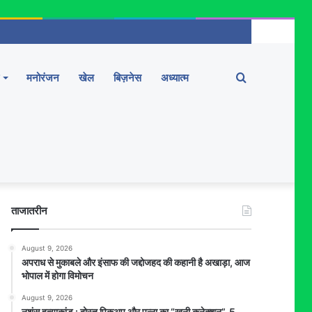
Search
मनोरंजन
खेल
बिज़नेस
अध्यात्म
for
ताजातरीन
August 9, 2026
अपराध से मुकाबले और इंसाफ की जद्दोजहद की कहानी है अखाड़ा, आज
भोपाल में होगा विमोचन
August 9, 2026
नृशंस हत्याकांड : दोस्त पिकअप और पन्ना का “खूनी कनेक्शन”, 5