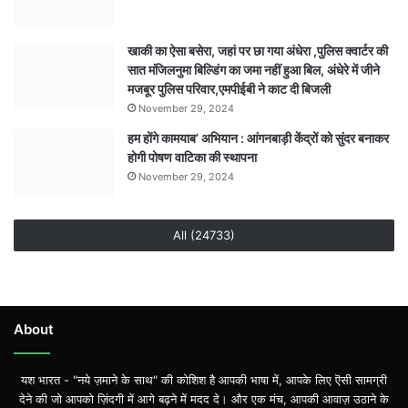
खाकी का ऐसा बसेरा, जहां पर छा गया अंधेरा ,पुलिस क्वार्टर की
सात मंजिलनुमा बिल्डिंग का जमा नहीं हुआ बिल, अंधेरे में जीने
मजबूर पुलिस परिवार,एमपीईबी ने काट दी बिजली
November 29, 2024
हम होंगे कामयाब’ अभियान : आंगनबाड़ी केंद्रों को सुंदर बनाकर
होगी पोषण वाटिका की स्थापना
November 29, 2024
All (24733)
About
यश भारत - "नये ज़माने के साथ" की कोशिश है आपकी भाषा में, आपके लिए ऎसी सामग्री
देने की जो आपको ज़िंदगी में आगे बढ़ने में मदद दे। और एक मंच, आपकी आवाज़ उठाने के