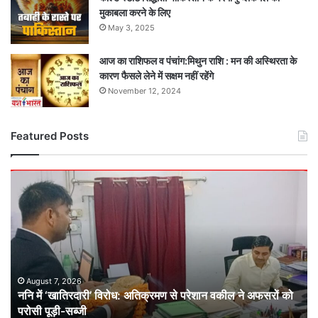
मुकाबला करने के लिए
May 3, 2025
आज का राशिफल व पंचांग:मिथुन राशि : मन की अस्थिरता के
कारण फैसले लेने में सक्षम नहीं रहेंगे
November 12, 2024
Featured Posts
ननि
में
‘खातिरदारी’
विरोध:
अतिक्रमण
से
परेशान
वकील
August 7, 2026
ननि में ‘खातिरदारी’ विरोध: अतिक्रमण से परेशान वकील ने अफसरों को
ने
परोसी पूड़ी-सब्जी
अफसरों