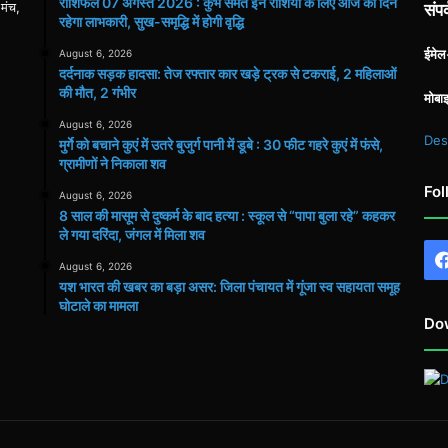
राशिफल 07 अगस्त 2026 : कुंभ समेत इन राशियों के लिए आज का दिन
 मंच,
संपर
रहेगा लाभकारी, सुख-समृद्धि में होगी वृद्धि
ईमे
August 6, 2026
दर्दनाक सड़क हादसा: तेज रफ्तार कार खड़े ट्रक से टकराई, 2 महिलाओं
की मौत, 2 गंभीर
मोबा
August 6, 2026
Des
मुर्गे को बचाने कुएं में उतरे बुजुर्ग पानी में डूबे : 30 फीट गहरे कुएं में फंसे,
ग्रामीणों ने निकाला शव
Fol
August 6, 2026
8 साल की मासूम से दुष्कर्म के बाद हत्या : स्कूल से “पापा बुला रहे” कहकर
ले गया दरिंदा, जंगल में मिला शव
August 6, 2026
यश भारत की खबर का बड़ा असर: जिला पंचायत में गूंजा स्व सहायता समूह
घोटाले का मामला
Do