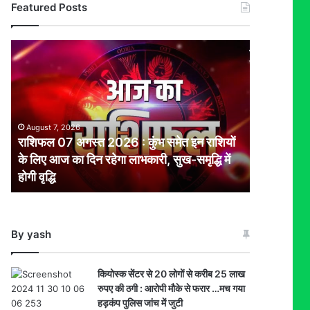
Featured Posts
राशिफल
07
अगस्त
2026
:
कुंभ
August 7, 2026
समेत
राशिफल 07 अगस्त 2026 : कुंभ समेत इन राशियों
इन
के लिए आज का दिन रहेगा लाभकारी, सुख-समृद्धि में
राशियों
होगी वृद्धि
के
लिए
आज
का
By yash
दिन
रहेगा
लाभकारी,
कियोस्क सेंटर से 20 लोगों से करीब 25 लाख
सुख-
रुपए की ठगी : आरोपी मौके से फरार …मच गया
समृद्धि
हड़कंप पुलिस जांच में जुटी
में