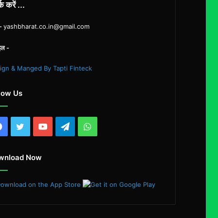
्क करें ...
ल-
yashbharat.co.in@gmail.com
इल -
ign & Manged By Tapti Finteck
low Us
Facebook
Twitter
YouTube
Telegram
WhatsApp
wnload Now