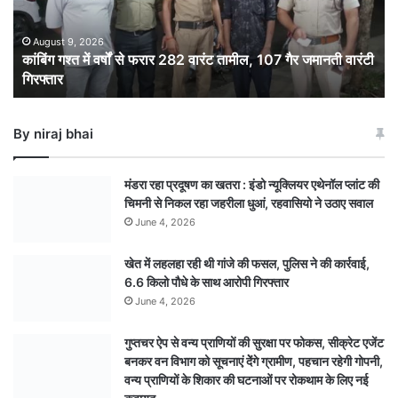
फरार
282
वारंट
August 9, 2026
कांबिंग गश्त में वर्षों से फरार 282 वारंट तामील, 107 गैर जमानती वारंटी
तामील,
गिरफ्तार
107
गैर
जमानती
By niraj bhai
वारंटी
गिरफ्तार
मंडरा रहा प्रदूषण का खतरा : इंडो न्यूक्लियर एथेनॉल प्लांट की
चिमनी से निकल रहा जहरीला धुआं, रहवासियो ने उठाए सवाल
June 4, 2026
खेत में लहलहा रही थी गांजे की फसल, पुलिस ने की कार्रवाई,
6.6 किलो पौधे के साथ आरोपी गिरफ्तार
June 4, 2026
गुप्तचर ऐप से वन्य प्राणियों की सुरक्षा पर फोकस, सीक्रेट एजेंट
बनकर वन विभाग को सूचनाएं देेंगे ग्रामीण, पहचान रहेगी गोपनी,
वन्य प्राणियों के शिकार की घटनाओं पर रोकथाम के लिए नई