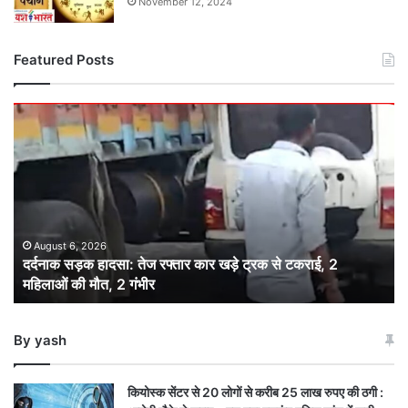
November 12, 2024
Featured Posts
दर्दनाक
सड़क
हादसा:
तेज
रफ्तार
कार
खड़े
ट्रक
August 6, 2026
दर्दनाक सड़क हादसा: तेज रफ्तार कार खड़े ट्रक से टकराई, 2
से
महिलाओं की मौत, 2 गंभीर
टकराई,
2
महिलाओं
By yash
की
मौत,
2
कियोस्क सेंटर से 20 लोगों से करीब 25 लाख रुपए की ठगी :
गंभीर