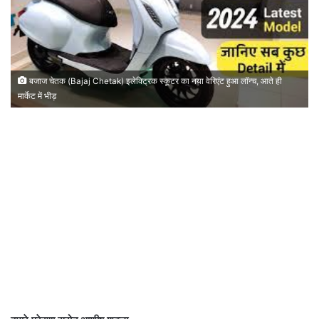
बजाज चेतक (Bajaj Chetak) इलेक्ट्रिक स्कूटर का नया वेरिएंट हुआ लॉन्च, आते ही
मार्केट में भीड़