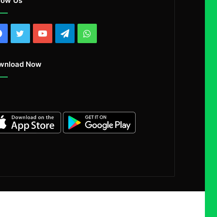
low Us
Facebook
Twitter
YouTube
Telegram
WhatsApp
wnload Now