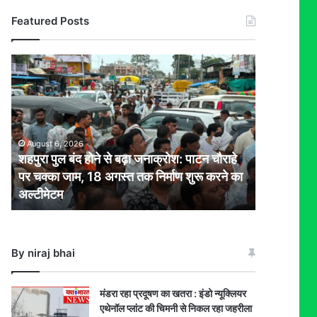
Featured Posts
शहपुरा
पुल
बंद
होने
से
बढ़ा
August 6, 2026
जनाक्रोश:
शहपुरा पुल बंद होने से बढ़ा जनाक्रोश: पाटन चौराहे
पाटन
पर चक्का जाम, 18 अगस्त तक निर्माण शुरू करने का
चौराहे
अल्टीमेटम
पर
चक्का
जाम,
18
By niraj bhai
अगस्त
तक
निर्माण
मंडरा रहा प्रदूषण का खतरा : इंडो न्यूक्लियर
शुरू
एथेनॉल प्लांट की चिमनी से निकल रहा जहरीला
करने