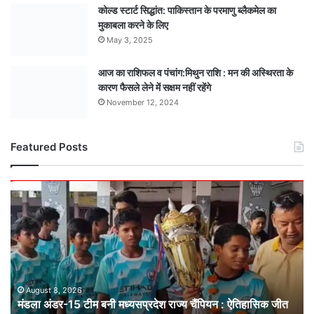
कोल्ड स्टार्ट सिद्धांत: पाकिस्तान के परमाणु ब्लैकमेल का
मुकाबला करने के लिए
May 3, 2025
आज का राशिफल व पंचांग:मिथुन राशि : मन की अस्थिरता के
कारण फैसले लेने में सक्षम नहीं रहेंगे
November 12, 2024
Featured Posts
मंडला
अंडर-15
टीम
बनी
मध्यसप्रदेश
राज्य
चैंपियन
: ऐतिहासिक
August 8, 2026
मंडला अंडर-15 टीम बनी मध्यसप्रदेश राज्य चैंपियन : ऐतिहासिक जीत
जीत