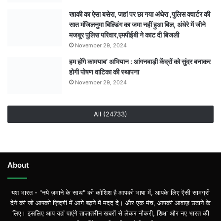
लागू
खाकी का ऐसा बसेरा, जहां पर छा गया अंधेरा ,पुलिस क्वार्टर की
होगा
सात मंजिलनुमा बिल्डिंग का जमा नहीं हुआ बिल, अंधेरे में जीने
आदेश
मजबूर पुलिस परिवार,एमपीईबी ने काट दी बिजली
शिक्षक
November 29, 2024
कर्मचारी
हम होंगे कामयाब’ अभियान : आंगनबाड़ी केंद्रों को सुंदर बनाकर
स्कूल
होगी पोषण वाटिका की स्थापना
में
रहेंगे
November 29, 2024
मौजूद
All (24733)
About
यश भारत - "नये ज़माने के साथ" की कोशिश है आपकी भाषा में, आपके लिए ऎसी सामग्री
देने की जो आपको ज़िंदगी में आगे बढ़ने में मदद दे। और एक मंच, आपकी आवाज़ उठाने के
लिए। इसलिए आप यहां पाएंगे ताज़ातरीन खबरों से लेकर नौकरी, शिक्षा और नए भारत की