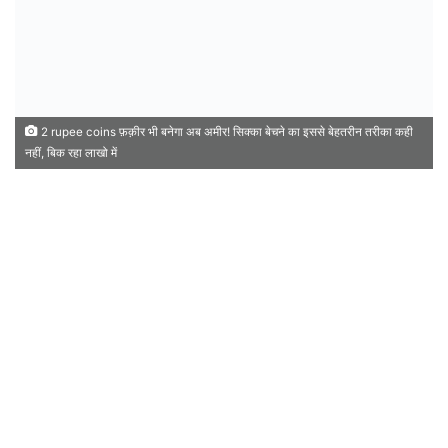
2 rupee coins फ़क़ीर भी बनेगा अब अमीर! सिक्का बेचने का इससे बेहतरीन तरीका कही
नहीं, बिक रहा लाखो में