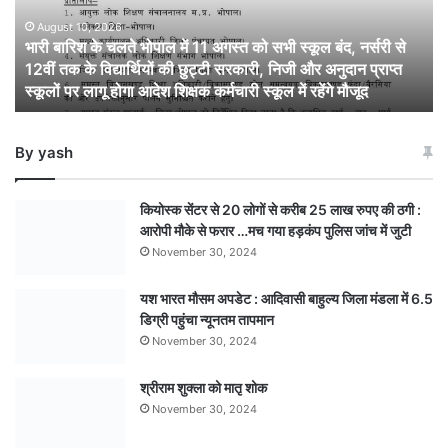
में
11
August 10, 2026
भारी बारिश के चलते भोपाल में 11 अगस्त को सभी स्कूल बंद, नर्सरी से
अगस्त
12वीं तक के विद्यार्थियों की छुट्टी सरकारी, निजी और अनुदान प्राप्त
को
स्कूलों पर लागू होगा आदेश शिक्षक कर्मचारी स्कूल में रहेंगे मौजूद
सभी
स्कूल
बंद,
By yash
नर्सरी
से
12वीं
कियोस्क सेंटर से 20 लोगों से करीब 25 लाख रुपए की ठगी :
तक
आरोपी मौके से फरार …मच गया हड़कंप पुलिस जांच में जुटी
के
November 30, 2024
विद्यार्थियों
की
यश भारत मौसम अपडेट : आदिवासी बाहुल्य जिला मंडला में 6.5
छुट्टी
डिग्री पहुंचा न्यूनतम तापमान
सरकारी,
निजी
November 30, 2024
और
अनुदान
श्रीराम शुक्ला को मातृ शोक
प्राप्त
November 30, 2024
स्कूलों
पर