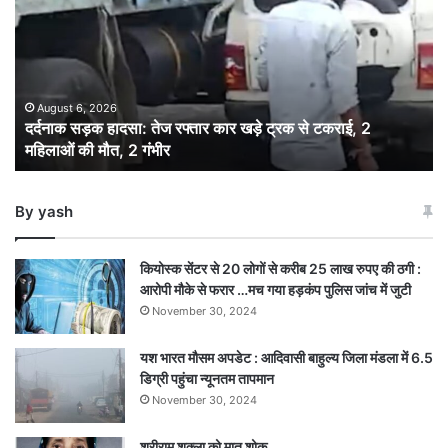
हादसा:
तेज
रफ्तार
कार
खड़े
ट्रक
August 6, 2026
दर्दनाक सड़क हादसा: तेज रफ्तार कार खड़े ट्रक से टकराई, 2
से
महिलाओं की मौत, 2 गंभीर
टकराई,
2
महिलाओं
By yash
की
मौत,
2
कियोस्क सेंटर से 20 लोगों से करीब 25 लाख रुपए की ठगी :
गंभीर
आरोपी मौके से फरार …मच गया हड़कंप पुलिस जांच में जुटी
November 30, 2024
यश भारत मौसम अपडेट : आदिवासी बाहुल्य जिला मंडला में 6.5
डिग्री पहुंचा न्यूनतम तापमान
November 30, 2024
श्रीराम शुक्ला को मातृ शोक