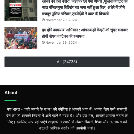
खाकी का ऐसा बसेरा, जहां पर छा गया अंधेरा ,पुलिस क्वार्टर की
सात मंजिलनुमा बिल्डिंग का जमा नहीं हुआ बिल, अंधेरे में जीने
मजबूर पुलिस परिवार,एमपीईबी ने काट दी बिजली
November 29, 2024
हम होंगे कामयाब’ अभियान : आंगनबाड़ी केंद्रों को सुंदर बनाकर
होगी पोषण वाटिका की स्थापना
November 29, 2024
All (24733)
About
यश भारत - "नये ज़माने के साथ" की कोशिश है आपकी भाषा में, आपके लिए ऎसी सामग्री
देने की जो आपको ज़िंदगी में आगे बढ़ने में मदद दे। और एक मंच, आपकी आवाज़ उठाने के
लिए। इसलिए आप यहां पाएंगे ताज़ातरीन खबरों से लेकर नौकरी, शिक्षा और नए भारत की
बदलती आर्थिक तस्वीर की उपयोगी चर्चा।