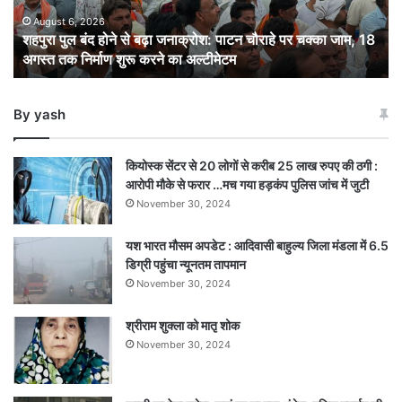
जनाक्रोश:
पाटन
August 6, 2026
शहपुरा पुल बंद होने से बढ़ा जनाक्रोश: पाटन चौराहे पर चक्का जाम, 18
चौराहे
अगस्त तक निर्माण शुरू करने का अल्टीमेटम
पर
चक्का
जाम,
By yash
18
अगस्त
तक
कियोस्क सेंटर से 20 लोगों से करीब 25 लाख रुपए की ठगी :
निर्माण
आरोपी मौके से फरार …मच गया हड़कंप पुलिस जांच में जुटी
शुरू
November 30, 2024
करने
का
यश भारत मौसम अपडेट : आदिवासी बाहुल्य जिला मंडला में 6.5
अल्टीमेटम
डिग्री पहुंचा न्यूनतम तापमान
November 30, 2024
श्रीराम शुक्ला को मातृ शोक
November 30, 2024