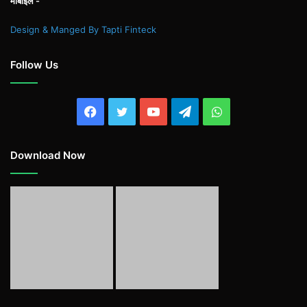
मोबाइल -
Design & Manged By Tapti Finteck
Follow Us
Facebook
Twitter
YouTube
Telegram
WhatsApp
Download Now