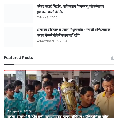
कोल्ड स्टार्ट सिद्धांत: पाकिस्तान के परमाणु ब्लैकमेल का
मुकाबला करने के लिए
May 3, 2025
आज का राशिफल व पंचांग:मिथुन राशि : मन की अस्थिरता के
कारण फैसले लेने में सक्षम नहीं रहेंगे
November 12, 2024
Featured Posts
मंडला
अंडर-15
टीम
बनी
मध्यसप्रदेश
राज्य
चैंपियन
: ऐतिहासिक
August 8, 2026
मंडला अंडर-15 टीम बनी मध्यसप्रदेश राज्य चैंपियन : ऐतिहासिक जीत
जीत