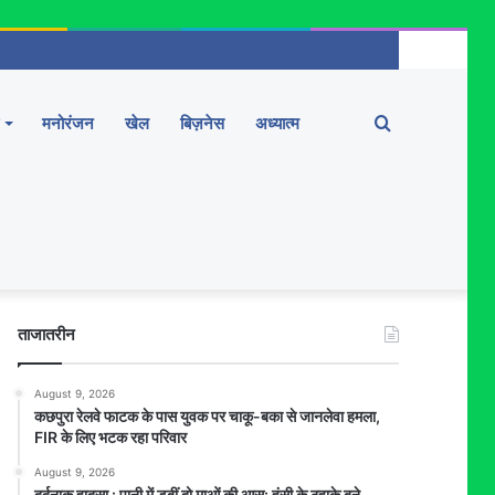
Search
मनोरंजन
खेल
बिज़नेस
अध्यात्म
for
ताजातरीन
August 9, 2026
कछपुरा रेलवे फाटक के पास युवक पर चाकू-बका से जानलेवा हमला,
FIR के लिए भटक रहा परिवार
August 9, 2026
दर्दनाक हादसा : पानी में डूबीं दो माओं की आस: हंसी के ठहाके बने