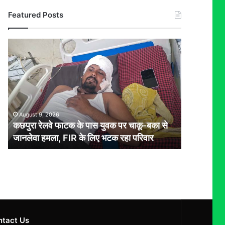
Featured Posts
कछपुरा
रेलवे
फाटक
के
पास
युवक
पर
August 9, 2026
चाकू-
कछपुरा रेलवे फाटक के पास युवक पर चाकू-बका से
बका
जानलेवा हमला, FIR के लिए भटक रहा परिवार
से
जानलेवा
हमला,
FIR
के
लिए
भटक
रहा
ntact Us
परिवार