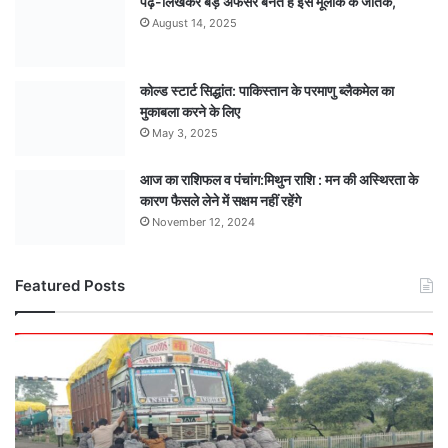
पढ़-लिखकर बड़े अफसर बनते हैं इस मूलांक के जातक,
August 14, 2025
कोल्ड स्टार्ट सिद्धांत: पाकिस्तान के परमाणु ब्लैकमेल का
मुकाबला करने के लिए
May 3, 2025
आज का राशिफल व पंचांग:मिथुन राशि : मन की अस्थिरता के
कारण फैसले लेने में सक्षम नहीं रहेंगे
November 12, 2024
Featured Posts
खाकी
की
मुस्तैदी:
मकरोनिया-
गुड़ा
फाटक