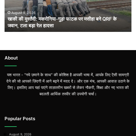
पर
मसीहा
August 9, 2026
खाकी की मुस्तैदी: मकरोनिया-गुड़ा फाटक पर मसीहा बने QRF के
बने
जवान, टला बड़ा रेल हादसा
QRF
के
जवान,
टला
बड़ा
रेल
About
हादसा
यश भारत - "नये ज़माने के साथ" की कोशिश है आपकी भाषा में, आपके लिए ऎसी सामग्री
देने की जो आपको ज़िंदगी में आगे बढ़ने में मदद दे। और एक मंच, आपकी आवाज़ उठाने के
लिए। इसलिए आप यहां पाएंगे ताज़ातरीन खबरों से लेकर नौकरी, शिक्षा और नए भारत की
बदलती आर्थिक तस्वीर की उपयोगी चर्चा।
Popular Posts
August 9, 2026