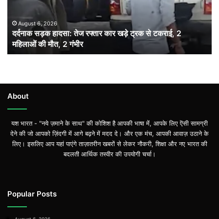
कार
खड़े
ट्रक
August 6, 2026
दर्दनाक सड़क हादसा: तेज रफ्तार कार खड़े ट्रक से टकराई, 2
से
महिलाओं की मौत, 2 गंभीर
टकराई,
2
महिलाओं
की
मौत,
2
About
गंभीर
यश भारत - "नये ज़माने के साथ" की कोशिश है आपकी भाषा में, आपके लिए ऎसी सामग्री
देने की जो आपको ज़िंदगी में आगे बढ़ने में मदद दे। और एक मंच, आपकी आवाज़ उठाने के
लिए। इसलिए आप यहां पाएंगे ताज़ातरीन खबरों से लेकर नौकरी, शिक्षा और नए भारत की
बदलती आर्थिक तस्वीर की उपयोगी चर्चा।
Popular Posts
August 6, 2026