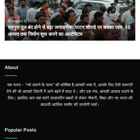
से
बढ़ा
जनाक्रोश:
पाटन
August 6, 2026
शहपुरा पुल बंद होने से बढ़ा जनाक्रोश: पाटन चौराहे पर चक्का जाम, 18
चौराहे
अगस्त तक निर्माण शुरू करने का अल्टीमेटम
पर
चक्का
जाम,
18
अगस्त
तक
About
निर्माण
शुरू
यश भारत - "नये ज़माने के साथ" की कोशिश है आपकी भाषा में, आपके लिए ऎसी सामग्री
करने
देने की जो आपको ज़िंदगी में आगे बढ़ने में मदद दे। और एक मंच, आपकी आवाज़ उठाने के
का
लिए। इसलिए आप यहां पाएंगे ताज़ातरीन खबरों से लेकर नौकरी, शिक्षा और नए भारत की
अल्टीमेटम
बदलती आर्थिक तस्वीर की उपयोगी चर्चा।
Popular Posts