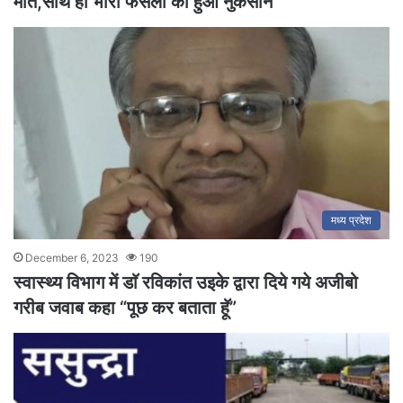
मौत,साथ ही भारी फसलो का हुआ नुकसान
मध्य प्रदेश
December 6, 2023
190
स्वास्थ्य विभाग में डाॅ रविकांत उइके द्वारा दिये गये अजीबो
गरीब जवाब कहा “पूछ कर बताता हूॅ”