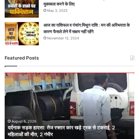
मुकाबला करने के लिए
May 3, 2025
आज का राशिफल व पंचांग:मिथुन राशि : मन की अस्थिरता के
कारण फैसले लेने में सक्षम नहीं रहेंगे
November 12, 2024
Featured Posts
दर्दनाक
सड़क
हादसा:
तेज
रफ्तार
कार
खड़े
ट्रक
August 6, 2026
दर्दनाक सड़क हादसा: तेज रफ्तार कार खड़े ट्रक से टकराई, 2
से
महिलाओं की मौत, 2 गंभीर
टकराई,