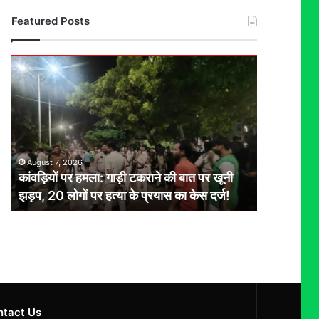
Featured Posts
कांवड़ियों
पर
हमला:
गाड़ी
टकराने
की
बात
August 7, 2026
पर
कांवड़ियों पर हमला: गाड़ी टकराने की बात पर खूनी
खूनी
झड़प, 20 लोगों पर हत्या के प्रयास का केस दर्ज!
झड़प,
20
लोगों
पर
हत्या
के
प्रयास
का
ntact Us
केस