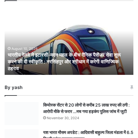
भारतीय
रेलवे
ने
इटारसी-
मदन
महल
के
August 10, 2026
भारतीय रेलवे ने इटारसी-मदन महल के बीच दैनिक पैसेंजर सेवा शुरू
बीच
करने की दी स्वीकृति : नरसिंहपुर और श्रीधाम में करेगी वाणिज्यिक
दैनिक
ठहराव
पैसेंजर
सेवा
शुरू
By yash
करने
की
दी
कियोस्क सेंटर से 20 लोगों से करीब 25 लाख रुपए की ठगी :
स्वीकृति
आरोपी मौके से फरार …मच गया हड़कंप पुलिस जांच में जुटी
:
November 30, 2024
नरसिंहपुर
और
यश भारत मौसम अपडेट : आदिवासी बाहुल्य जिला मंडला में 6.5
श्रीधाम