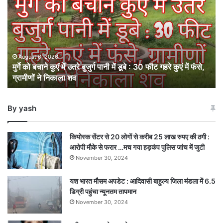
बचाने
कुएं
में
उतरे
बुजुर्ग
पानी
August 6, 2026
मुर्गे को बचाने कुएं में उतरे बुजुर्ग पानी में डूबे : 30 फीट गहरे कुएं में फंसे,
में
ग्रामीणों ने निकाला शव
डूबे
:
30
By yash
फीट
गहरे
कुएं
कियोस्क सेंटर से 20 लोगों से करीब 25 लाख रुपए की ठगी :
में
आरोपी मौके से फरार …मच गया हड़कंप पुलिस जांच में जुटी
फंसे,
November 30, 2024
ग्रामीणों
ने
यश भारत मौसम अपडेट : आदिवासी बाहुल्य जिला मंडला में 6.5
निकाला
डिग्री पहुंचा न्यूनतम तापमान
शव
November 30, 2024