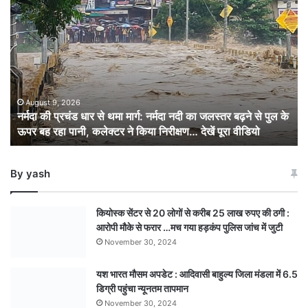
नर्मदा
की
प्रचंड
धार
से
थमा
मार्ग:
नर्मदा
August 9, 2026
नर्मदा की प्रचंड धार से थमा मार्ग: नर्मदा नदी का जलस्तर बढ़ने से पुल के
नदी
ऊपर बह रहा पानी, कलेक्टर ने किया निरीक्षण… देखें पूरा वीडियो
का
जलस्तर
बढ़ने
By yash
से
पुल
के
कियोस्क सेंटर से 20 लोगों से करीब 25 लाख रुपए की ठगी :
ऊपर
आरोपी मौके से फरार …मच गया हड़कंप पुलिस जांच में जुटी
बह
November 30, 2024
रहा
पानी,
यश भारत मौसम अपडेट : आदिवासी बाहुल्य जिला मंडला में 6.5
कलेक्टर
डिग्री पहुंचा न्यूनतम तापमान
ने
किया
November 30, 2024