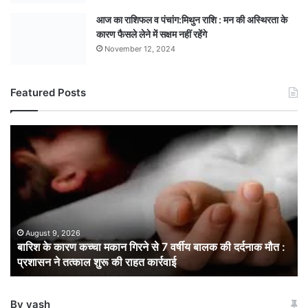
आज का राशिफल व पंचांग:मिथुन राशि : मन की अस्थिरता के
कारण फैसले लेने में सक्षम नहीं रहेंगे
November 12, 2024
Featured Posts
बारिश
के
कारण
कच्चा
मकान
गिरने
से
7
August 9, 2026
बारिश के कारण कच्चा मकान गिरने से 7 वर्षीय बालक की दर्दनाक मौत :
वर्षीय
प्रशासन ने तत्काल शुरू की राहत कार्रवाई
बालक
की
दर्दनाक
By yash
मौत