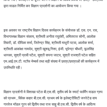
द्वारा माडल निर्मित कर विज्ञान प्रदर्शनी का आयोजन किया गया ।
इस अवसर पर राष्ट्रीय विज्ञान दिवस कार्यक्रम के संयोजक डॉ. एस. एन. राव,
विभागाध्यक्ष विज्ञान संकाय, श्रीमती अनीता रघुवंशी, अमितराज सोनी, आलोक
तिवारी, डॉ. दीपिका शर्मा, जितेन्द्र सिंह, श्रीमती माधुरी पटवा, आलोक शर्मा,
श्रीमती आकांक्षा नामदेव, सुश्री खुशबू निशा, इंजी. भूपेन्द्र चौधरी, फूलसिंह
धानका, सुश्री प्रावी पटैल, सुश्री सपना जाटव, सुश्री राजश्री पटेल सहित
एम.आई.एम.टी. स्टॉफ मेम्बर्स तथा बड़ी संख्या में छात्र/छात्राओं की कार्यक्रम में
उपस्थिति रही।
विज्ञान प्रदर्शनी मे विशाखा पटेल बी.एस.सी. तृतीय वर्ष के स्मार्ट फार्मिंग माडल ग्रुप
को प्रथम , विवेक कहार बी.एस.सी. प्रथम वर्ष के इलेक्ट्रीसिटी जनरेटेड वाय
गारवेज मॉडल गु्रप को द्वितीय तथा राज साहू बी.एस.सी. द्वितीय वर्ष के आदित्य