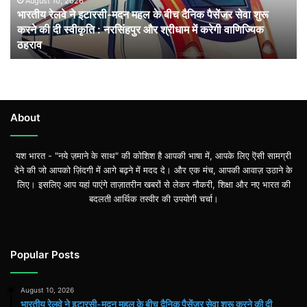
के
August 10, 2026
भारतीय रेलवे ने इटारसी-मदन महल के बीच दैनिक पैसेंजर सेवा शुरू
बीच
करने की दी स्वीकृति : नरसिंहपुर और श्रीधाम में करेगी वाणिज्यिक
दैनिक
ठहराव
पैसेंजर
सेवा
शुरू
करने
की
दी
About
स्वीकृति
:
यश भारत - "नये ज़माने के साथ" की कोशिश है आपकी भाषा में, आपके लिए ऎसी सामग्री
नरसिंहपुर
देने की जो आपको ज़िंदगी में आगे बढ़ने में मदद दे। और एक मंच, आपकी आवाज़ उठाने के
और
लिए। इसलिए आप यहां पाएंगे ताज़ातरीन खबरों से लेकर नौकरी, शिक्षा और नए भारत की
श्रीधाम
बदलती आर्थिक तस्वीर की उपयोगी चर्चा।
में
करेगी
वाणिज्यिक
ठहराव
Popular Posts
August 10, 2026
भारतीय रेलवे ने इटारसी-मदन महल के बीच दैनिक पैसेंजर सेवा शुरू करने की दी