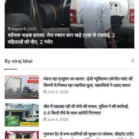
तेज
रफ्तार
कार
खड़े
ट्रक
August 6, 2026
दर्दनाक सड़क हादसा: तेज रफ्तार कार खड़े ट्रक से टकराई, 2
से
महिलाओं की मौत, 2 गंभीर
टकराई,
2
महिलाओं
By niraj bhai
की
मौत,
2
मंडरा रहा प्रदूषण का खतरा : इंडो न्यूक्लियर एथेनॉल प्लांट की
गंभीर
चिमनी से निकल रहा जहरीला धुआं, रहवासियो ने उठाए सवाल
June 4, 2026
खेत में लहलहा रही थी गांजे की फसल, पुलिस ने की कार्रवाई,
6.6 किलो पौधे के साथ आरोपी गिरफ्तार
June 4, 2026
गुप्तचर ऐप से वन्य प्राणियों की सुरक्षा पर फोकस, सीक्रेट एजेंट