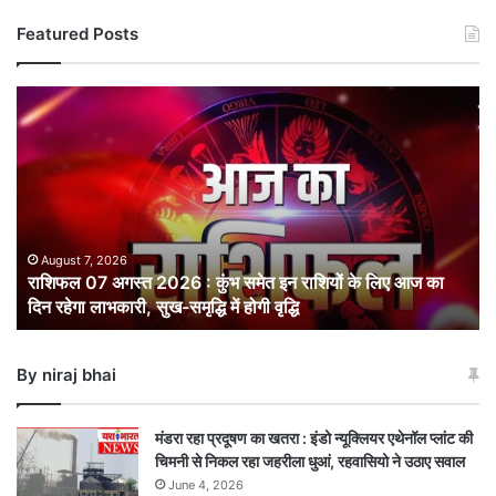
Featured Posts
राशिफल
07
अगस्त
2026
:
कुंभ
समेत
इन
August 7, 2026
राशिफल 07 अगस्त 2026 : कुंभ समेत इन राशियों के लिए आज का
राशियों
दिन रहेगा लाभकारी, सुख-समृद्धि में होगी वृद्धि
के
लिए
आज
By niraj bhai
का
दिन
रहेगा
मंडरा रहा प्रदूषण का खतरा : इंडो न्यूक्लियर एथेनॉल प्लांट की
लाभकारी,
चिमनी से निकल रहा जहरीला धुआं, रहवासियो ने उठाए सवाल
सुख-
June 4, 2026
समृद्धि